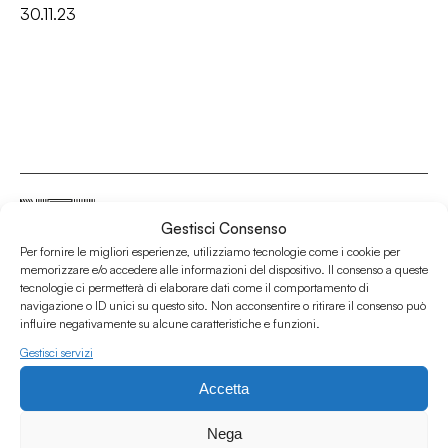
30.11.23
Gestisci Consenso
Per fornire le migliori esperienze, utilizziamo tecnologie come i cookie per
Associazione Culturale Humus
memorizzare e/o accedere alle informazioni del dispositivo. Il consenso a queste
tecnologie ci permetterà di elaborare dati come il comportamento di
Via degli Orti 63, Bologna 40137
navigazione o ID unici su questo sito. Non acconsentire o ritirare il consenso può
IVA: IT03691751204
influire negativamente su alcune caratteristiche e funzioni.
CF: 03691751204
Gestisci servizi
Seguici su
Accetta
Nega