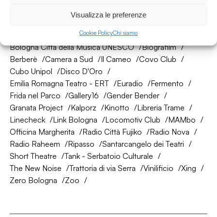
La nostra rete di amici
Visualizza le preferenze
Cookie Policy
Chi siamo
About Bologna
AtelierSì
Baumhaus
Bologna Città della Musica UNESCO
Biografilm
Berberè
Camera a Sud
Il Cameo
Covo Club
Cubo Unipol
Disco D'Oro
Emilia Romagna Teatro - ERT
Euradio
Fermento
Frida nel Parco
Gallery16
Gender Bender
Granata Project
Kalporz
Kinotto
Libreria Trame
Linecheck
Link Bologna
Locomotiv Club
MAMbo
Officina Margherita
Radio Città Fujiko
Radio Nova
Radio Raheem
Ripasso
Santarcangelo dei Teatri
Short Theatre
Tank - Serbatoio Culturale
The New Noise
Trattoria di via Serra
Vinilificio
Xing
Zero Bologna
Zoo