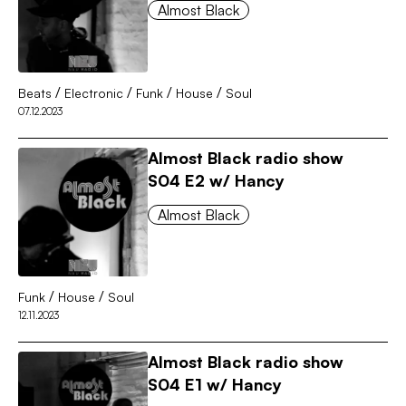
Almost Black
/
/
/
/
Beats
Electronic
Funk
House
Soul
07.12.2023
Almost Black radio show
S04 E2 w/ Hancy
Almost Black
/
/
Funk
House
Soul
12.11.2023
Almost Black radio show
S04 E1 w/ Hancy