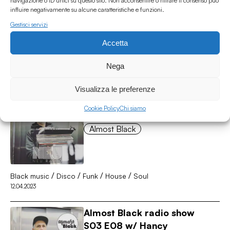
navigazione o ID unici su questo sito. Non acconsentire o ritirare il consenso può
influire negativamente su alcune caratteristiche e funzioni.
Almost Black
Gestisci servizi
Accetta
/
/
Almost black
Funk
House
Nega
19.04.2023
Visualizza le preferenze
Almost Black radio show
S03 E09 w/ Hancy
Cookie Policy
Chi siamo
Almost Black
/
/
/
/
Black music
Disco
Funk
House
Soul
12.04.2023
Almost Black radio show
S03 E08 w/ Hancy