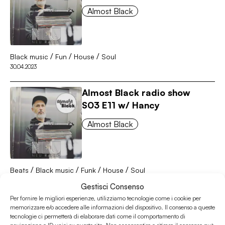
Almost Black
/
/
/
Black music
Fun
House
Soul
30.04.2023
Almost Black radio show
S03 E11 w/ Hancy
Almost Black
/
/
/
/
Beats
Black music
Funk
House
Soul
26.04.2023
Gestisci Consenso
Per fornire le migliori esperienze, utilizziamo tecnologie come i cookie per
Almost Black radio show
memorizzare e/o accedere alle informazioni del dispositivo. Il consenso a queste
tecnologie ci permetterà di elaborare dati come il comportamento di
S03 E10 w/ Hancy