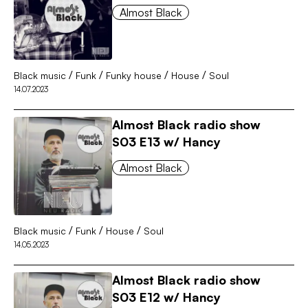
Almost Black
/
/
/
/
Black music
Funk
Funky house
House
Soul
14.07.2023
Almost Black radio show
S03 E13 w/ Hancy
Almost Black
/
/
/
Black music
Funk
House
Soul
14.05.2023
Almost Black radio show
S03 E12 w/ Hancy