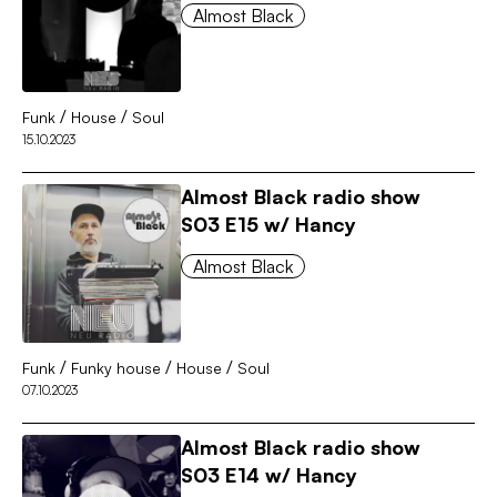
Almost Black
/
/
Funk
House
Soul
15.10.2023
Almost Black radio show
S03 E15 w/ Hancy
Almost Black
/
/
/
Funk
Funky house
House
Soul
07.10.2023
Almost Black radio show
S03 E14 w/ Hancy