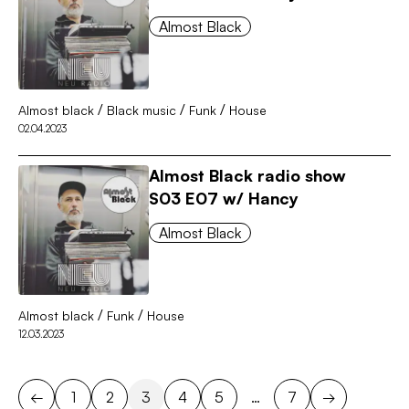
Almost Black
/
/
/
Almost black
Black music
Funk
House
02.04.2023
Almost Black radio show
S03 E07 w/ Hancy
Almost Black
/
/
Almost black
Funk
House
12.03.2023
←
1
2
3
4
5
…
7
→