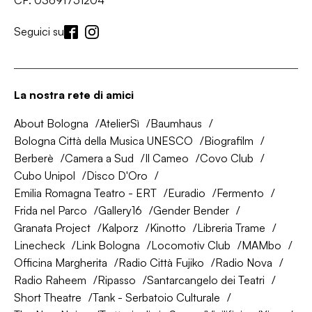
CF: 03691751204
Seguici su
La nostra rete di amici
About Bologna
AtelierSì
Baumhaus
Bologna Città della Musica UNESCO
Biografilm
Berberè
Camera a Sud
Il Cameo
Covo Club
Cubo Unipol
Disco D'Oro
Emilia Romagna Teatro - ERT
Euradio
Fermento
Frida nel Parco
Gallery16
Gender Bender
Granata Project
Kalporz
Kinotto
Libreria Trame
Linecheck
Link Bologna
Locomotiv Club
MAMbo
Officina Margherita
Radio Città Fujiko
Radio Nova
Radio Raheem
Ripasso
Santarcangelo dei Teatri
Short Theatre
Tank - Serbatoio Culturale