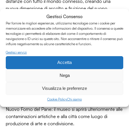
distanze con tutto il mondo connesso, creando una
nuova dimensione di ascolto e fruizione del suono.
Da questa volontà nasce
#RadioShowcase
, una serie di
Gestisci Consenso
mini live in diretta streaming su
www.neuradio.it
per
Per fornire le migliori esperienze, utilizziamo tecnologie come i cookie per
memorizzare e/o accedere alle informazioni del dispositivo. Il consenso a queste
presentare album appena usciti, dando spazio a
tecnologie ci permetterà di elaborare dati come il comportamento di
interessanti realtà della musica indipendente italiana ma dal
navigazione o ID unici su questo sito. Non acconsentire o ritirare il consenso può
profilo internazionale, espressione di grande spessore
influire negativamente su alcune caratteristiche e funzioni.
musicale e ricerca.
Gestisci servizi
Radio Showcase è una nuova formula che comprenderà
Accetta
musica dal vivo e intervista, per diffondere via radio la
performance dal vivo, allargandola a un pubblico più
Nega
ampio in un momento in cui potrebbe essere fruibile solo
da pochissimi.
Visualizza le preferenze
Il tutto sarà trasmesso dagli spazi dello studio radiofonico
Cookie Policy
Chi siamo
di NEU RADIO all'interno del MAMbo, nel quadro del
Nuovo Forno del Pane: il museo si aprirà ulteriormente alle
contaminazioni artistiche e alla città come luogo di
produzione di arte e condivisione.