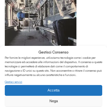
Gestisci Consenso
Per fornire le migliori esperienze, utilizziamo tecnologie come i cookie per
memorizzare e/o accedere alle informazioni del dispositivo. Il consenso a queste
tecnologie ci permetterà di elaborare dati come il comportamento di
Ritroviamo a Indi(e)pendenze Alessandro Liccardo,
navigazione o ID unici su questo sito. Non acconsentire o ritirare il consenso può
influire negativamente su alcune caratteristiche e funzioni.
collaboratore di SentireAscoltare, per una playlist che
Gestisci servizi
spazia tra post-punk e indie-pop con gli ottimi lavori di
Vampire Weekend, The Clockworks, The Lemon Twigs e
Accetta
Arab Strap; inoltre facciamo il punto sugli eventi live che ci
attendono nei prossimi mesi, come i Kula Shaker a Lugo e
Nega
Marta Del Grandi a Sexto ‘Nplugged.