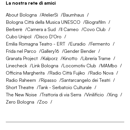
La nostra rete di amici
About Bologna
AtelierSì
Baumhaus
Bologna Città della Musica UNESCO
Biografilm
Berberè
Camera a Sud
Il Cameo
Covo Club
Cubo Unipol
Disco D'Oro
Emilia Romagna Teatro - ERT
Euradio
Fermento
Frida nel Parco
Gallery16
Gender Bender
Granata Project
Kalporz
Kinotto
Libreria Trame
Linecheck
Link Bologna
Locomotiv Club
MAMbo
Officina Margherita
Radio Città Fujiko
Radio Nova
Radio Raheem
Ripasso
Santarcangelo dei Teatri
Short Theatre
Tank - Serbatoio Culturale
The New Noise
Trattoria di via Serra
Vinilificio
Xing
Zero Bologna
Zoo