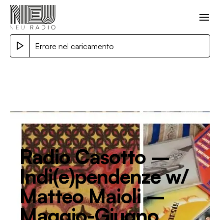
Errore nel caricamento
Radio Casotto –
Indi(e)pendenze w/
Matteo Maioli –
Maggio-Giugno