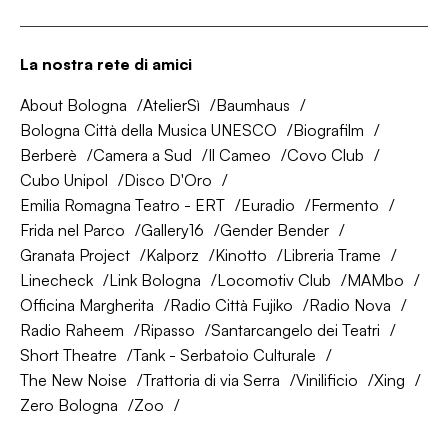
La nostra rete di amici
About Bologna
AtelierSì
Baumhaus
Bologna Città della Musica UNESCO
Biografilm
Berberè
Camera a Sud
Il Cameo
Covo Club
Cubo Unipol
Disco D'Oro
Emilia Romagna Teatro - ERT
Euradio
Fermento
Frida nel Parco
Gallery16
Gender Bender
Granata Project
Kalporz
Kinotto
Libreria Trame
Linecheck
Link Bologna
Locomotiv Club
MAMbo
Officina Margherita
Radio Città Fujiko
Radio Nova
Radio Raheem
Ripasso
Santarcangelo dei Teatri
Short Theatre
Tank - Serbatoio Culturale
The New Noise
Trattoria di via Serra
Vinilificio
Xing
Zero Bologna
Zoo