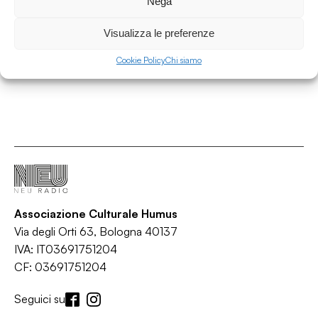
Nega
Voice of Jamaica
/
/
/
Dancehall
Ini kamoze
Jamaica
Reggae
Visualizza le preferenze
Cookie Policy
Chi siamo
Associazione Culturale Humus
Via degli Orti 63, Bologna 40137
IVA: IT03691751204
CF: 03691751204
Seguici su