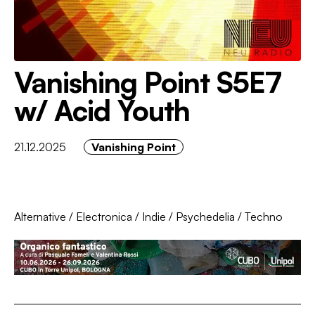
Vanishing Point S5E7
w/ Acid Youth
21.12.2025
Vanishing Point
Alternative
/
Electronica
/
Indie
/
Psychedelia
/
Techno