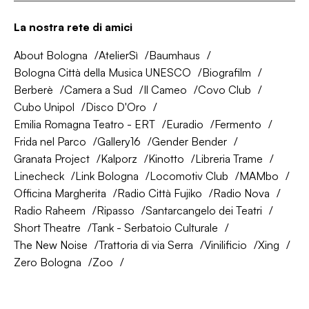
La nostra rete di amici
About Bologna
AtelierSì
Baumhaus
Bologna Città della Musica UNESCO
Biografilm
Berberè
Camera a Sud
Il Cameo
Covo Club
Cubo Unipol
Disco D'Oro
Emilia Romagna Teatro - ERT
Euradio
Fermento
Frida nel Parco
Gallery16
Gender Bender
Granata Project
Kalporz
Kinotto
Libreria Trame
Linecheck
Link Bologna
Locomotiv Club
MAMbo
Officina Margherita
Radio Città Fujiko
Radio Nova
Radio Raheem
Ripasso
Santarcangelo dei Teatri
Short Theatre
Tank - Serbatoio Culturale
The New Noise
Trattoria di via Serra
Vinilificio
Xing
Zero Bologna
Zoo