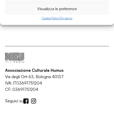
Vanishing Point
/
/
/
/
Alternative
Electronica
Indie
Psychedelia
Techno
Visualizza le preferenze
Cookie Policy
Chi siamo
Associazione Culturale Humus
Via degli Orti 63, Bologna 40137
IVA: IT03691751204
CF: 03691751204
Seguici su