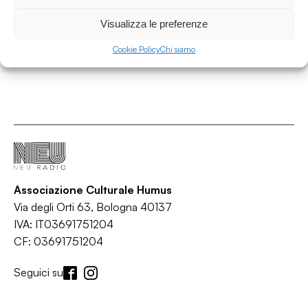
Vanishing Point
/
/
/
/
Alternative
Electronica
Indie
Psychedelia
Techno
Visualizza le preferenze
Cookie Policy
Chi siamo
Associazione Culturale Humus
Via degli Orti 63, Bologna 40137
IVA: IT03691751204
CF: 03691751204
Seguici su