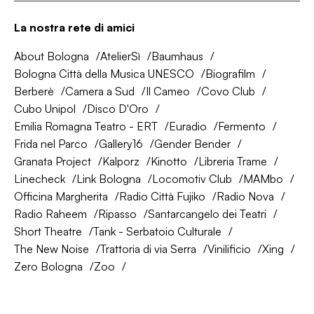
La nostra rete di amici
About Bologna
AtelierSì
Baumhaus
Bologna Città della Musica UNESCO
Biografilm
Berberè
Camera a Sud
Il Cameo
Covo Club
Cubo Unipol
Disco D'Oro
Emilia Romagna Teatro - ERT
Euradio
Fermento
Frida nel Parco
Gallery16
Gender Bender
Granata Project
Kalporz
Kinotto
Libreria Trame
Linecheck
Link Bologna
Locomotiv Club
MAMbo
Officina Margherita
Radio Città Fujiko
Radio Nova
Radio Raheem
Ripasso
Santarcangelo dei Teatri
Short Theatre
Tank - Serbatoio Culturale
The New Noise
Trattoria di via Serra
Vinilificio
Xing
Zero Bologna
Zoo