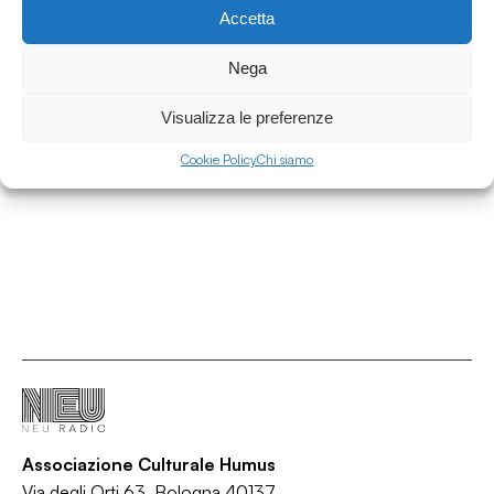
Accetta
05.04.2022
UNDER THE INFLUENCE #24: OSCURA
Nega
PRIMAVERA
Under the Influence
Visualizza le preferenze
/
/
/
/
Alternative
Cosmic
Electronica
Experimental
Psychedelic
Cookie Policy
Chi siamo
Associazione Culturale Humus
Via degli Orti 63, Bologna 40137