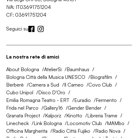
IVA: IT03691751204
CF: 03691751204
Seguici su
La nostra rete di amici
About Bologna
AtelierSì
Baumhaus
Bologna Città della Musica UNESCO
Biografilm
Berberè
Camera a Sud
Il Cameo
Covo Club
Cubo Unipol
Disco D'Oro
Emilia Romagna Teatro - ERT
Euradio
Fermento
Frida nel Parco
Gallery16
Gender Bender
Granata Project
Kalporz
Kinotto
Libreria Trame
Linecheck
Link Bologna
Locomotiv Club
MAMbo
Officina Margherita
Radio Città Fujiko
Radio Nova