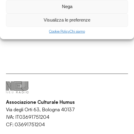
STAGIONE SEED w. Max Bello e Luca Garuffi
Nega
- La diretta d’estate 2026 - 7 luglio 2026
Visualizza le preferenze
Stagione Zero
/
/
/
/
Black music
Downbeat
Electronic
Jazz
Rap
Cookie Policy
Chi siamo
Associazione Culturale Humus
Via degli Orti 63, Bologna 40137
IVA: IT03691751204
CF: 03691751204