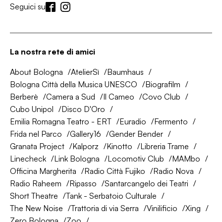
Seguici su
La nostra rete di amici
About Bologna
AtelierSì
Baumhaus
Bologna Città della Musica UNESCO
Biografilm
Berberè
Camera a Sud
Il Cameo
Covo Club
Cubo Unipol
Disco D'Oro
Emilia Romagna Teatro - ERT
Euradio
Fermento
Frida nel Parco
Gallery16
Gender Bender
Granata Project
Kalporz
Kinotto
Libreria Trame
Linecheck
Link Bologna
Locomotiv Club
MAMbo
Officina Margherita
Radio Città Fujiko
Radio Nova
Radio Raheem
Ripasso
Santarcangelo dei Teatri
Short Theatre
Tank - Serbatoio Culturale
The New Noise
Trattoria di via Serra
Vinilificio
Xing
Zero Bologna
Zoo