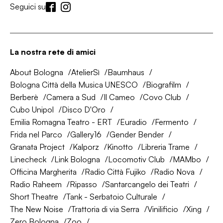
Seguici su
La nostra rete di amici
About Bologna
AtelierSì
Baumhaus
Bologna Città della Musica UNESCO
Biografilm
Berberè
Camera a Sud
Il Cameo
Covo Club
Cubo Unipol
Disco D'Oro
Emilia Romagna Teatro - ERT
Euradio
Fermento
Frida nel Parco
Gallery16
Gender Bender
Granata Project
Kalporz
Kinotto
Libreria Trame
Linecheck
Link Bologna
Locomotiv Club
MAMbo
Officina Margherita
Radio Città Fujiko
Radio Nova
Radio Raheem
Ripasso
Santarcangelo dei Teatri
Short Theatre
Tank - Serbatoio Culturale
The New Noise
Trattoria di via Serra
Vinilificio
Xing
Zero Bologna
Zoo