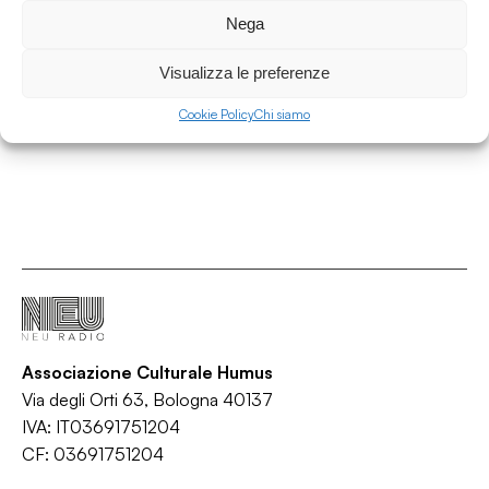
STAGIONE SEED w. Max Bello e Luca Garuffi
Nega
- La diretta d’estate 2026 - 7 luglio 2026
Visualizza le preferenze
Stagione Zero
/
/
/
/
Black music
Downbeat
Electronic
Jazz
Rap
Cookie Policy
Chi siamo
Associazione Culturale Humus
Via degli Orti 63, Bologna 40137
IVA: IT03691751204
CF: 03691751204