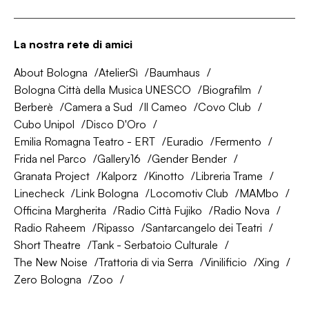
La nostra rete di amici
About Bologna
AtelierSì
Baumhaus
Bologna Città della Musica UNESCO
Biografilm
Berberè
Camera a Sud
Il Cameo
Covo Club
Cubo Unipol
Disco D'Oro
Emilia Romagna Teatro - ERT
Euradio
Fermento
Frida nel Parco
Gallery16
Gender Bender
Granata Project
Kalporz
Kinotto
Libreria Trame
Linecheck
Link Bologna
Locomotiv Club
MAMbo
Officina Margherita
Radio Città Fujiko
Radio Nova
Radio Raheem
Ripasso
Santarcangelo dei Teatri
Short Theatre
Tank - Serbatoio Culturale
The New Noise
Trattoria di via Serra
Vinilificio
Xing
Zero Bologna
Zoo