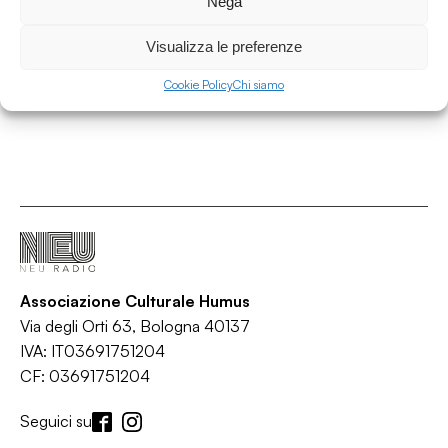
Nega
Solaris
/
/
/
/
Dub techno
Electronic
Experimental
Leftfield
Techno
Visualizza le preferenze
Cookie Policy
Chi siamo
Associazione Culturale Humus
Via degli Orti 63, Bologna 40137
IVA: IT03691751204
CF: 03691751204
Seguici su