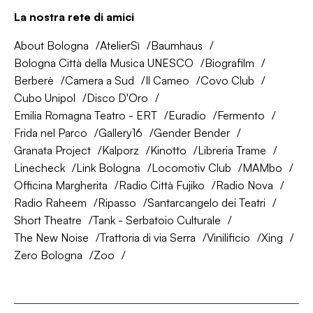
La nostra rete di amici
About Bologna
AtelierSì
Baumhaus
Bologna Città della Musica UNESCO
Biografilm
Berberè
Camera a Sud
Il Cameo
Covo Club
Cubo Unipol
Disco D'Oro
Emilia Romagna Teatro - ERT
Euradio
Fermento
Frida nel Parco
Gallery16
Gender Bender
Granata Project
Kalporz
Kinotto
Libreria Trame
Linecheck
Link Bologna
Locomotiv Club
MAMbo
Officina Margherita
Radio Città Fujiko
Radio Nova
Radio Raheem
Ripasso
Santarcangelo dei Teatri
Short Theatre
Tank - Serbatoio Culturale
The New Noise
Trattoria di via Serra
Vinilificio
Xing
Zero Bologna
Zoo