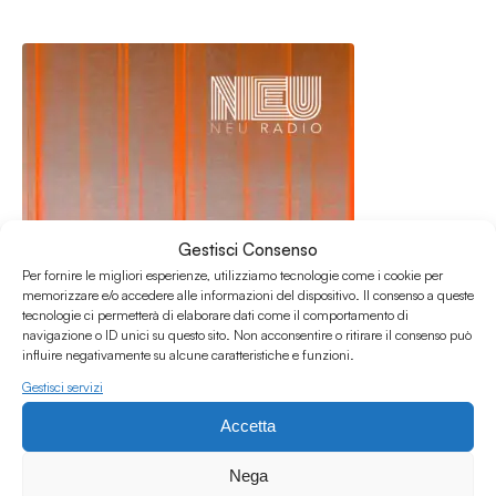
Gestisci Consenso
Per fornire le migliori esperienze, utilizziamo tecnologie come i cookie per
memorizzare e/o accedere alle informazioni del dispositivo. Il consenso a queste
tecnologie ci permetterà di elaborare dati come il comportamento di
navigazione o ID unici su questo sito. Non acconsentire o ritirare il consenso può
influire negativamente su alcune caratteristiche e funzioni.
Gestisci servizi
29.07.2026
Solaris #63 w/ Laura Marongiu
Accetta
Solaris
Nega
/
/
/
/
Dub techno
Electronic
Experimental
Leftfield
Techno