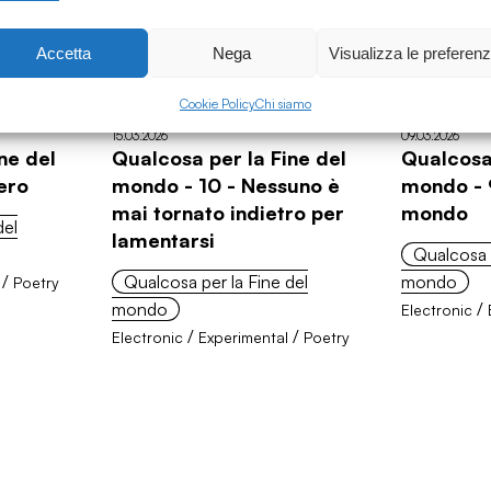
Accetta
Nega
Visualizza le preferen
Cookie Policy
Chi siamo
15.03.2026
09.03.2026
ne del
Qualcosa per la Fine del
Qualcosa 
ero
mondo - 10 - Nessuno è
mondo - 9
mai tornato indietro per
mondo
del
lamentarsi
Qualcosa p
/
Qualcosa per la Fine del
mondo
Poetry
mondo
/
Electronic
/
/
Electronic
Experimental
Poetry