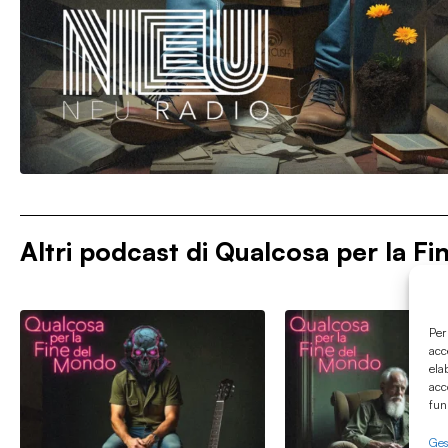
Altri podcast di
Qualcosa per la F
Per
acc
ela
acc
fun
Gest