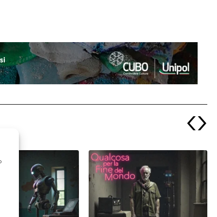
‹
›
o