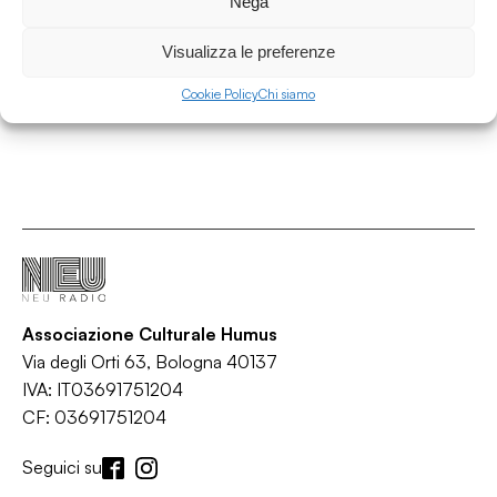
Nega
Portico
/
/
/
/
Folk
Indie rock
Jazz
Post-punk
Psych
Visualizza le preferenze
Cookie Policy
Chi siamo
Associazione Culturale Humus
Via degli Orti 63, Bologna 40137
IVA: IT03691751204
CF: 03691751204
Seguici su