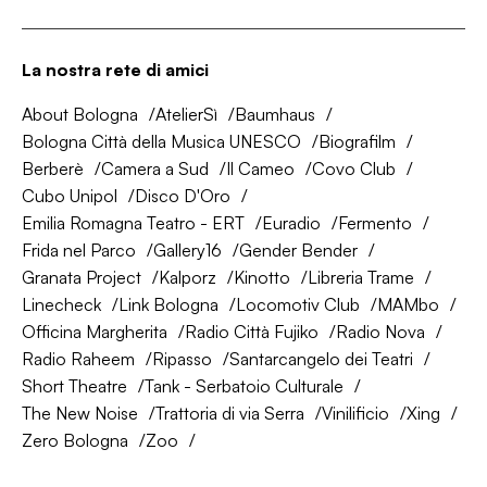
La nostra rete di amici
About Bologna
AtelierSì
Baumhaus
Bologna Città della Musica UNESCO
Biografilm
Berberè
Camera a Sud
Il Cameo
Covo Club
Cubo Unipol
Disco D'Oro
Emilia Romagna Teatro - ERT
Euradio
Fermento
Frida nel Parco
Gallery16
Gender Bender
Granata Project
Kalporz
Kinotto
Libreria Trame
Linecheck
Link Bologna
Locomotiv Club
MAMbo
Officina Margherita
Radio Città Fujiko
Radio Nova
Radio Raheem
Ripasso
Santarcangelo dei Teatri
Short Theatre
Tank - Serbatoio Culturale
The New Noise
Trattoria di via Serra
Vinilificio
Xing
Zero Bologna
Zoo