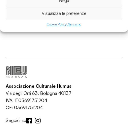
Nega
Portico
/
/
/
/
Folk
Indie rock
Jazz
Post-punk
Psych
Visualizza le preferenze
Cookie Policy
Chi siamo
Associazione Culturale Humus
Via degli Orti 63, Bologna 40137
IVA: IT03691751204
CF: 03691751204
Seguici su