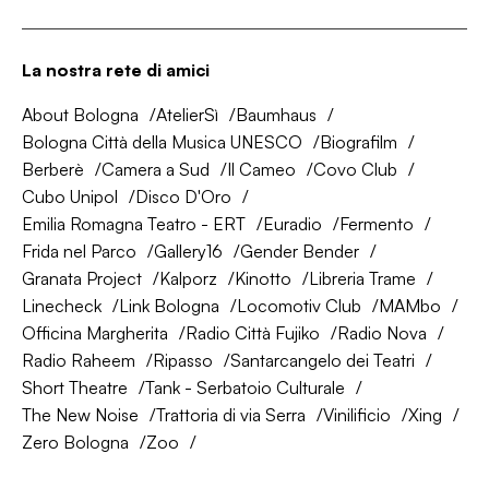
La nostra rete di amici
About Bologna
AtelierSì
Baumhaus
Bologna Città della Musica UNESCO
Biografilm
Berberè
Camera a Sud
Il Cameo
Covo Club
Cubo Unipol
Disco D'Oro
Emilia Romagna Teatro - ERT
Euradio
Fermento
Frida nel Parco
Gallery16
Gender Bender
Granata Project
Kalporz
Kinotto
Libreria Trame
Linecheck
Link Bologna
Locomotiv Club
MAMbo
Officina Margherita
Radio Città Fujiko
Radio Nova
Radio Raheem
Ripasso
Santarcangelo dei Teatri
Short Theatre
Tank - Serbatoio Culturale
The New Noise
Trattoria di via Serra
Vinilificio
Xing
Zero Bologna
Zoo