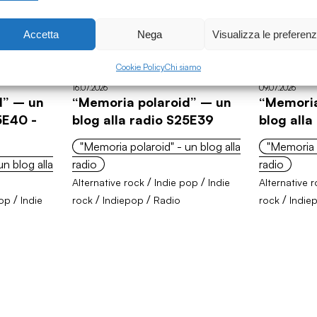
Accetta
Nega
Visualizza le preferen
Cookie Policy
Chi siamo
16.07.2026
09.07.2026
d” – un
“Memoria polaroid” – un
“Memoria
5E40 -
blog alla radio S25E39
blog all
"Memoria polaroid" - un blog alla
"Memoria p
n blog alla
radio
radio
/
/
Alternative rock
Indie pop
Indie
Alternative 
/
/
/
/
pop
Indie
rock
Indiepop
Radio
rock
Indie