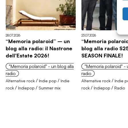
28.07.2026
23.07.2026
“Memoria polaroid” – un
“Memoria polaroi
blog alla radio: il Nastrone
blog alla radio S2
dell'Estate 2026!
SEASON FINALE!
"Memoria polaroid" - un blog alla
"Memoria polaroid" - u
radio
radio
/
/
/
Alternative rock
Indie pop
Indie
Alternative rock
Indie 
/
/
/
/
rock
Indiepop
Summer mix
rock
Indiepop
Radio