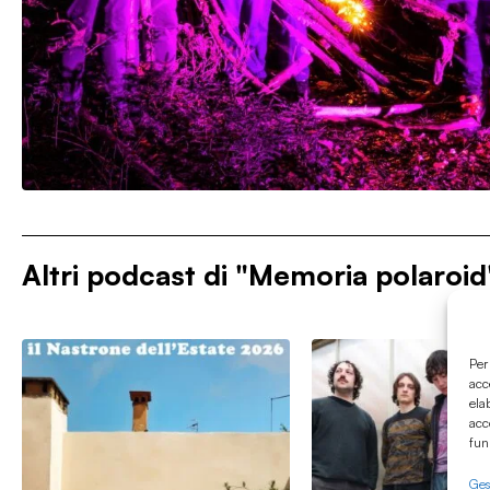
Altri podcast di
"Memoria polaroid"
Per
acc
ela
acc
fun
Gest