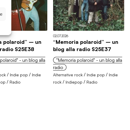
ze
02.07.2026
 polaroid” – un
“Memoria polaroid” – un
a radio S25E38
blog alla radio S25E37
olaroid" - un blog alla
"Memoria polaroid" - un blog alla
radio
/
/
/
/
rock
Indie pop
Indie
Alternative rock
Indie pop
Indie
/
/
/
pop
Radio
rock
Indiepop
Radio