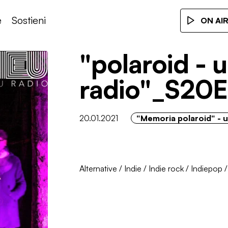
e
Sostieni
ON AI
"polaroid - u
radio"_S20E
20.01.2021
"Memoria polaroid" - un
Alternative
/
Indie
/
Indie rock
/
Indiepop