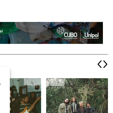
‹
›
o