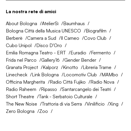
La nostra rete di amici
About Bologna
AtelierSì
Baumhaus
Bologna Città della Musica UNESCO
Biografilm
Berberè
Camera a Sud
Il Cameo
Covo Club
Cubo Unipol
Disco D'Oro
Emilia Romagna Teatro - ERT
Euradio
Fermento
Frida nel Parco
Gallery16
Gender Bender
Granata Project
Kalporz
Kinotto
Libreria Trame
Linecheck
Link Bologna
Locomotiv Club
MAMbo
Officina Margherita
Radio Città Fujiko
Radio Nova
Radio Raheem
Ripasso
Santarcangelo dei Teatri
Short Theatre
Tank - Serbatoio Culturale
The New Noise
Trattoria di via Serra
Vinilificio
Xing
Zero Bologna
Zoo