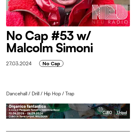
No Cap #53 w/
Malcolm Simoni
27.03.2024
No Cap
Dancehall
/
Drill
/
Hip Hop
/
Trap