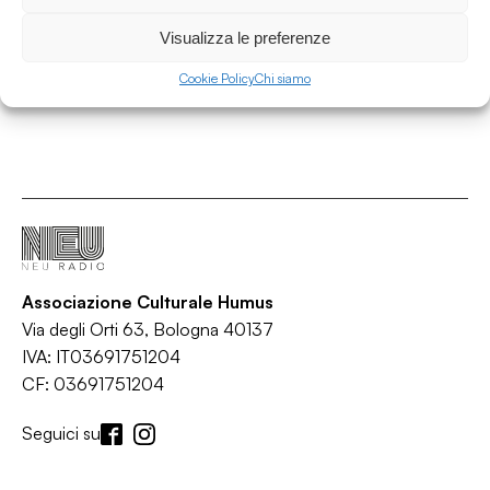
No Cap
/
/
/
Dancehall
Hip Hop
Rap
Trap
Visualizza le preferenze
Cookie Policy
Chi siamo
Associazione Culturale Humus
Via degli Orti 63, Bologna 40137
IVA: IT03691751204
CF: 03691751204
Seguici su