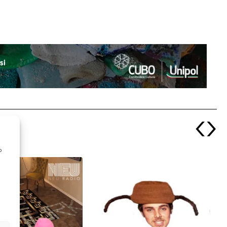
‹
›
o