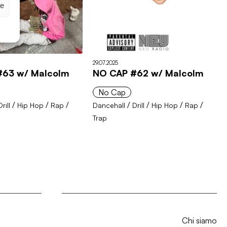
ze
29.07.2025
#63 w/ Malcolm
NO CAP #62 w/ Malcolm
No Cap
/
/
/
/
/
/
/
Drill
Hip Hop
Rap
Dancehall
Drill
Hip Hop
Rap
Trap
Chi siamo