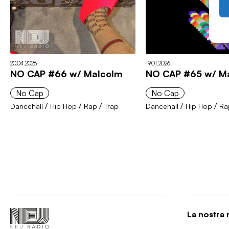
20.04.2026
19.01.2026
NO CAP #66 w/ Malcolm
NO CAP #65 w/ M
No Cap
No Cap
/
/
/
/
/
Dancehall
Hip Hop
Rap
Trap
Dancehall
Hip Hop
Ra
La nostra 