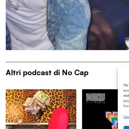
Altri podcast di
No Cap
Per
acc
ela
acc
fun
Gest