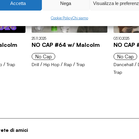
Accetta
Nega
Visualizza le preferen
Cookie Policy
Chi siamo
25.11.2025
03.10.2025
alcolm
NO CAP #64 w/ Malcolm
NO CAP 
No Cap
No Cap
/
/
/
/
/
p
Trap
Drill
Hip Hop
Rap
Trap
Dancehall
Trap
rete di amici