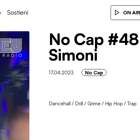
e
Sostieni
ON AI
No Cap #48
Simoni
17.04.2023
No Cap
Dancehall
/
Drill
/
Grime
/
Hip Hop
/
Trap