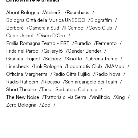
About Bologna
AtelierSì
Baumhaus
Bologna Città della Musica UNESCO
Biografilm
Berberè
Camera a Sud
Il Cameo
Covo Club
Cubo Unipol
Disco D'Oro
Emilia Romagna Teatro - ERT
Euradio
Fermento
Frida nel Parco
Gallery16
Gender Bender
Granata Project
Kalporz
Kinotto
Libreria Trame
Linecheck
Link Bologna
Locomotiv Club
MAMbo
Officina Margherita
Radio Città Fujiko
Radio Nova
Radio Raheem
Ripasso
Santarcangelo dei Teatri
Short Theatre
Tank - Serbatoio Culturale
The New Noise
Trattoria di via Serra
Vinilificio
Xing
Zero Bologna
Zoo