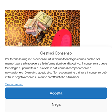
Gestisci Consenso
Per fornire le migliori esperienze, utilizziamo tecnologie come i cookie per
memorizzare e/o accedere alle informazioni del dispositivo. Il consenso a queste
tecnologie ci permetterà di elaborare dati come il comportamento di
navigazione o ID unici su questo sito. Non acconsentire o ritirare il consenso può
influire negativamente su alcune caratteristiche e funzioni.
Gestisci servizi
20.04.2026
Accetta
NO CAP #66 w/ Malcolm
No Cap
Nega
/
/
/
Dancehall
Hip Hop
Rap
Trap