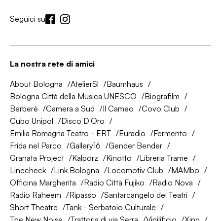
Seguici su
La nostra rete di amici
About Bologna
AtelierSì
Baumhaus
Bologna Città della Musica UNESCO
Biografilm
Berberè
Camera a Sud
Il Cameo
Covo Club
Cubo Unipol
Disco D'Oro
Emilia Romagna Teatro - ERT
Euradio
Fermento
Frida nel Parco
Gallery16
Gender Bender
Granata Project
Kalporz
Kinotto
Libreria Trame
Linecheck
Link Bologna
Locomotiv Club
MAMbo
Officina Margherita
Radio Città Fujiko
Radio Nova
Radio Raheem
Ripasso
Santarcangelo dei Teatri
Short Theatre
Tank - Serbatoio Culturale
The New Noise
Trattoria di via Serra
Vinilificio
Xing