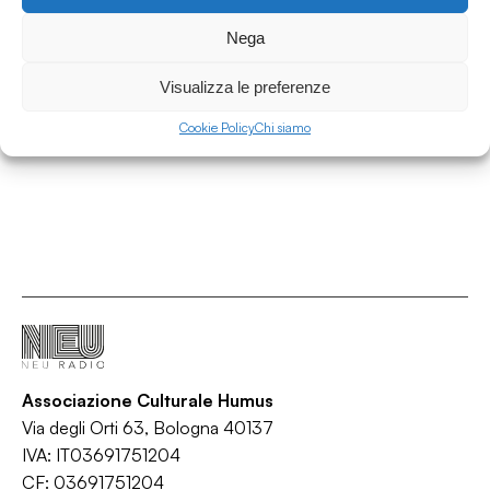
NEU RADIO Picks - I migliori dischi di giugno
2026
Nega
More Sound
Visualizza le preferenze
/
/
/
Electronic
Folk
Indie
Indie rock
Cookie Policy
Chi siamo
Associazione Culturale Humus
Via degli Orti 63, Bologna 40137
IVA: IT03691751204
CF: 03691751204