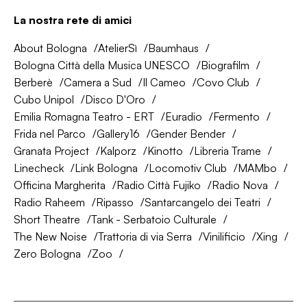
La nostra rete di amici
About Bologna
AtelierSì
Baumhaus
Bologna Città della Musica UNESCO
Biografilm
Berberè
Camera a Sud
Il Cameo
Covo Club
Cubo Unipol
Disco D'Oro
Emilia Romagna Teatro - ERT
Euradio
Fermento
Frida nel Parco
Gallery16
Gender Bender
Granata Project
Kalporz
Kinotto
Libreria Trame
Linecheck
Link Bologna
Locomotiv Club
MAMbo
Officina Margherita
Radio Città Fujiko
Radio Nova
Radio Raheem
Ripasso
Santarcangelo dei Teatri
Short Theatre
Tank - Serbatoio Culturale
The New Noise
Trattoria di via Serra
Vinilificio
Xing
Zero Bologna
Zoo