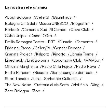
La nostra rete di amici
About Bologna
AtelierSì
Baumhaus
Bologna Città della Musica UNESCO
Biografilm
Berberè
Camera a Sud
Il Cameo
Covo Club
Cubo Unipol
Disco D'Oro
Emilia Romagna Teatro - ERT
Euradio
Fermento
Frida nel Parco
Gallery16
Gender Bender
Granata Project
Kalporz
Kinotto
Libreria Trame
Linecheck
Link Bologna
Locomotiv Club
MAMbo
Officina Margherita
Radio Città Fujiko
Radio Nova
Radio Raheem
Ripasso
Santarcangelo dei Teatri
Short Theatre
Tank - Serbatoio Culturale
The New Noise
Trattoria di via Serra
Vinilificio
Xing
Zero Bologna
Zoo