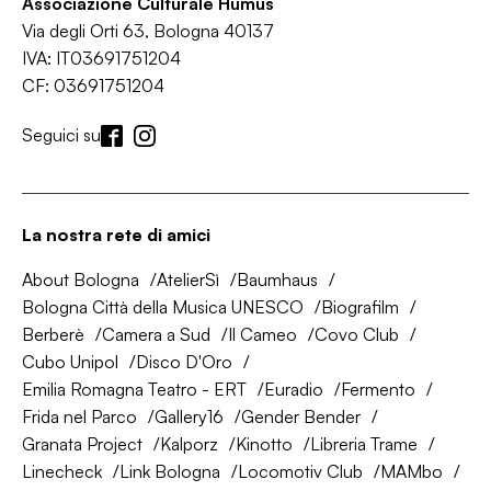
Associazione Culturale Humus
Via degli Orti 63, Bologna 40137
IVA: IT03691751204
CF: 03691751204
Seguici su
La nostra rete di amici
About Bologna
AtelierSì
Baumhaus
Bologna Città della Musica UNESCO
Biografilm
Berberè
Camera a Sud
Il Cameo
Covo Club
Cubo Unipol
Disco D'Oro
Emilia Romagna Teatro - ERT
Euradio
Fermento
Frida nel Parco
Gallery16
Gender Bender
Granata Project
Kalporz
Kinotto
Libreria Trame
Linecheck
Link Bologna
Locomotiv Club
MAMbo