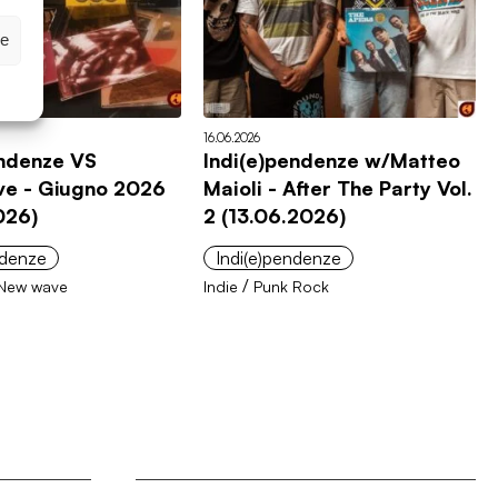
ze
16.06.2026
endenze VS
Indi(e)pendenze w/Matteo
e - Giugno 2026
Maioli - After The Party Vol.
026)
2 (13.06.2026)
ndenze
Indi(e)pendenze
/
New wave
Indie
Punk Rock