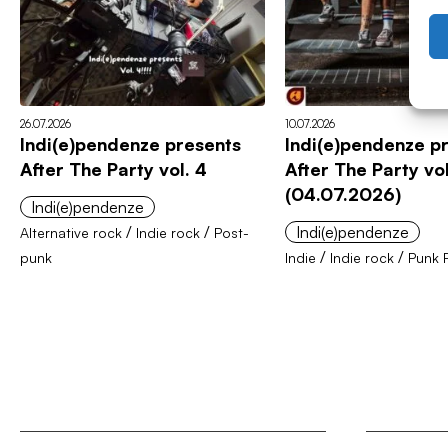
26.07.2026
10.07.2026
Indi(e)pendenze presents
Indi(e)pendenze p
After The Party vol. 4
After The Party vol
(04.07.2026)
Indi(e)pendenze
/
/
Indi(e)pendenze
Alternative rock
Indie rock
Post-
/
/
punk
Indie
Indie rock
Punk 