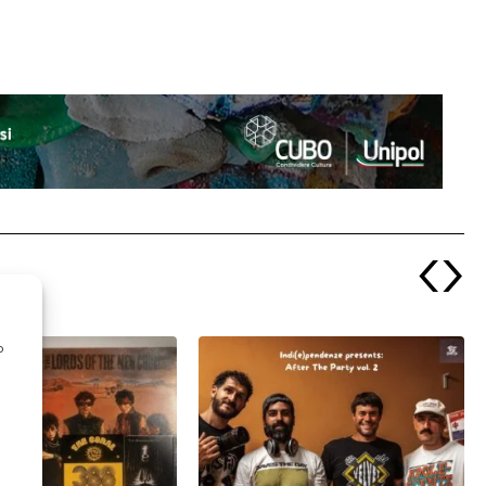
‹
›
o