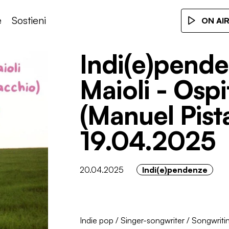
e
Sostieni
ON AI
Indi(e)pend
Maioli - Ospi
(Manuel Pist
19.04.2025
20.04.2025
Indi(e)pendenze
Indie pop
/
Singer-songwriter
/
Songwriti