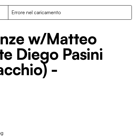
R
Errore nel caricamento
enze w/Matteo
te Diego Pasini
acchio) -
ng