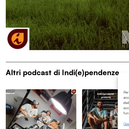
Altri podcast di
Indi(e)pendenze
Per
acc
ela
acc
fun
Gest