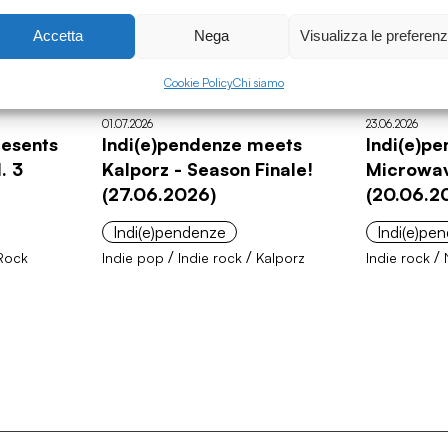
Accetta
Nega
Visualizza le preferen
Cookie Policy
Chi siamo
01.07.2026
23.06.2026
resents
Indi(e)pendenze meets
Indi(e)p
. 3
Kalporz - Season Finale!
Microwav
(27.06.2026)
(20.06.2
Indi(e)pendenze
Indi(e)pe
/
/
/
Rock
Indie pop
Indie rock
Kalporz
Indie rock