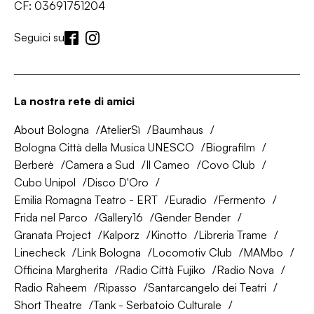
CF: 03691751204
Seguici su
La nostra rete di amici
About Bologna
AtelierSì
Baumhaus
Bologna Città della Musica UNESCO
Biografilm
Berberè
Camera a Sud
Il Cameo
Covo Club
Cubo Unipol
Disco D'Oro
Emilia Romagna Teatro - ERT
Euradio
Fermento
Frida nel Parco
Gallery16
Gender Bender
Granata Project
Kalporz
Kinotto
Libreria Trame
Linecheck
Link Bologna
Locomotiv Club
MAMbo
Officina Margherita
Radio Città Fujiko
Radio Nova
Radio Raheem
Ripasso
Santarcangelo dei Teatri
Short Theatre
Tank - Serbatoio Culturale