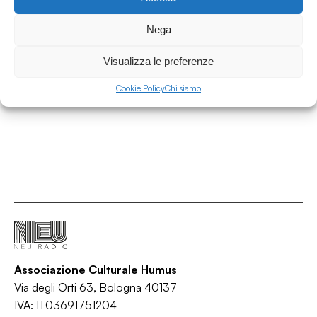
26.07.2026
Nega
Indi(e)pendenze presents After The Party vol.
4
Visualizza le preferenze
Indi(e)pendenze
Cookie Policy
Chi siamo
/
/
Alternative rock
Indie rock
Post-punk
Associazione Culturale Humus
Via degli Orti 63, Bologna 40137
IVA: IT03691751204