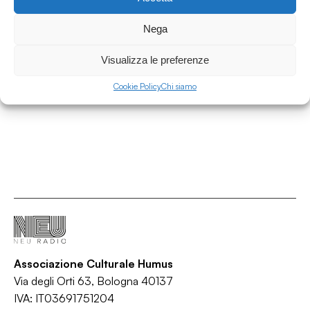
26.07.2026
Nega
Indi(e)pendenze presents After The Party vol.
4
Visualizza le preferenze
Indi(e)pendenze
Cookie Policy
Chi siamo
/
/
Alternative rock
Indie rock
Post-punk
Associazione Culturale Humus
Via degli Orti 63, Bologna 40137
IVA: IT03691751204