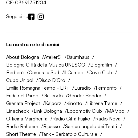
CF: 03691751204
Seguici su
La nostra rete di amici
About Bologna
AtelierSì
Baumhaus
Bologna Città della Musica UNESCO
Biografilm
Berberè
Camera a Sud
Il Cameo
Covo Club
Cubo Unipol
Disco D'Oro
Emilia Romagna Teatro - ERT
Euradio
Fermento
Frida nel Parco
Gallery16
Gender Bender
Granata Project
Kalporz
Kinotto
Libreria Trame
Linecheck
Link Bologna
Locomotiv Club
MAMbo
Officina Margherita
Radio Città Fujiko
Radio Nova
Radio Raheem
Ripasso
Santarcangelo dei Teatri
Short Theatre
Tank - Serbatoio Culturale