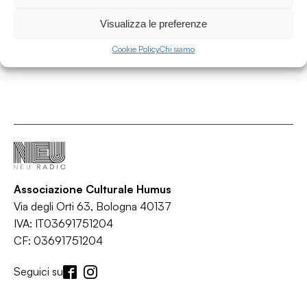
Global Tavor
/
/
/
Attualità
Politica
Politics
Satire
Visualizza le preferenze
Cookie Policy
Chi siamo
Associazione Culturale Humus
Via degli Orti 63, Bologna 40137
IVA: IT03691751204
CF: 03691751204
Seguici su