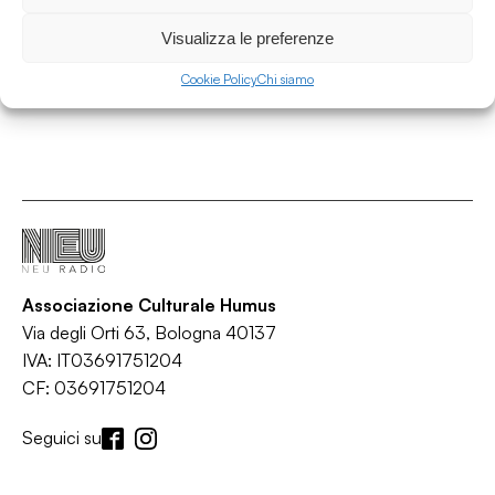
Global Tavor
/
/
/
Attualità
Politica
Politics
Satire
Visualizza le preferenze
Cookie Policy
Chi siamo
Associazione Culturale Humus
Via degli Orti 63, Bologna 40137
IVA: IT03691751204
CF: 03691751204
Seguici su