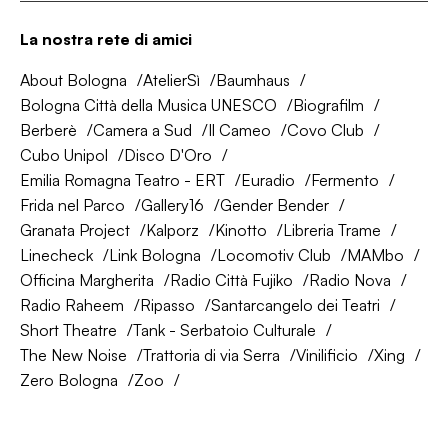
La nostra rete di amici
About Bologna
AtelierSì
Baumhaus
Bologna Città della Musica UNESCO
Biografilm
Berberè
Camera a Sud
Il Cameo
Covo Club
Cubo Unipol
Disco D'Oro
Emilia Romagna Teatro - ERT
Euradio
Fermento
Frida nel Parco
Gallery16
Gender Bender
Granata Project
Kalporz
Kinotto
Libreria Trame
Linecheck
Link Bologna
Locomotiv Club
MAMbo
Officina Margherita
Radio Città Fujiko
Radio Nova
Radio Raheem
Ripasso
Santarcangelo dei Teatri
Short Theatre
Tank - Serbatoio Culturale
The New Noise
Trattoria di via Serra
Vinilificio
Xing
Zero Bologna
Zoo