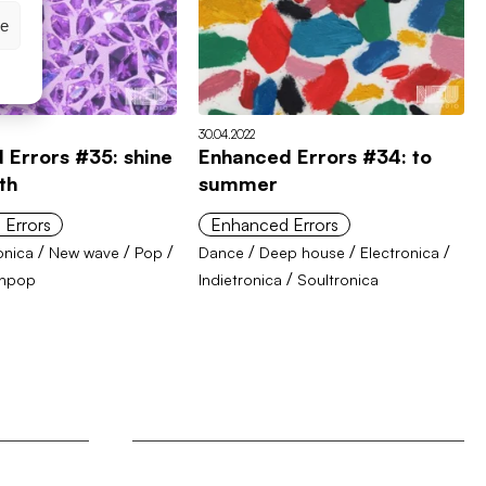
ze
30.04.2022
 Errors #35: shine
Enhanced Errors #34: to
nth
summer
 Errors
Enhanced Errors
/
/
/
/
/
/
onica
New wave
Pop
Dance
Deep house
Electronica
/
thpop
Indietronica
Soultronica