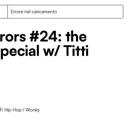
R
Errore nel caricamento
rors #24: the
ecial w/ Titti
Fi Hip-Hop
/
Wonky