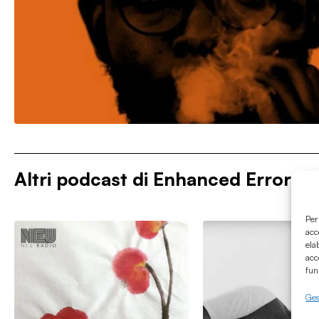
Altri podcast di
Enhanced Errors
Per
acc
ela
acc
fun
Gest