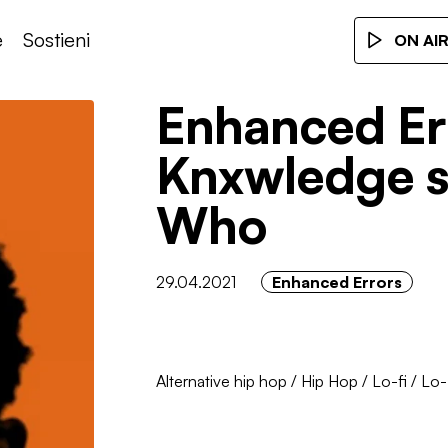
e
Sostieni
ON AI
Enhanced Er
Knxwledge sp
Who
29.04.2021
Enhanced Errors
Alternative hip hop
/
Hip Hop
/
Lo-fi
/
Lo-