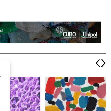
‹
›
o