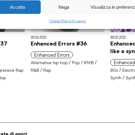
Accetta
Nega
Visualizza le preferen
Cookie Policy
Chi siamo
25.06.2022
28.05.2022
#37
Enhanced Errors #36
Enhanced
like a sy
Enhanced Errors
/
/
/
Enhanced
Alternative hip hop
Pop
R'N'B
/
/
gressive Rap
R&B
Rap
80s
Electr
/
Hop
Synth
Syn
rete di amici