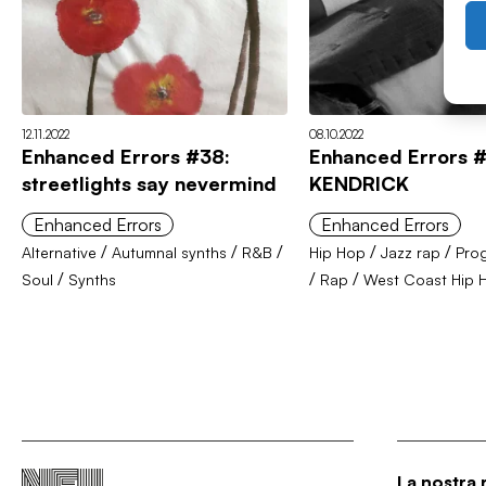
12.11.2022
08.10.2022
Enhanced Errors #38:
Enhanced Errors 
streetlights say nevermind
KENDRICK
Enhanced Errors
Enhanced Errors
/
/
/
/
/
Alternative
Autumnal synths
R&B
Hip Hop
Jazz rap
Pro
/
/
/
Soul
Synths
Rap
West Coast Hip 
La nostra 