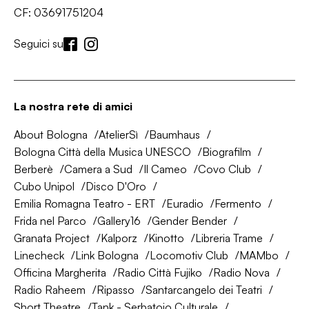
CF: 03691751204
Seguici su
La nostra rete di amici
About Bologna
AtelierSì
Baumhaus
Bologna Città della Musica UNESCO
Biografilm
Berberè
Camera a Sud
Il Cameo
Covo Club
Cubo Unipol
Disco D'Oro
Emilia Romagna Teatro - ERT
Euradio
Fermento
Frida nel Parco
Gallery16
Gender Bender
Granata Project
Kalporz
Kinotto
Libreria Trame
Linecheck
Link Bologna
Locomotiv Club
MAMbo
Officina Margherita
Radio Città Fujiko
Radio Nova
Radio Raheem
Ripasso
Santarcangelo dei Teatri
Short Theatre
Tank - Serbatoio Culturale