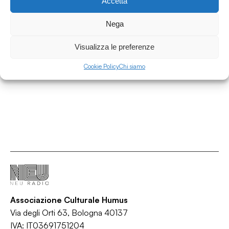
Accetta
18.03.2025
Cold Wave season 9 ep 8 - L’alternative dal
Nega
Belgio.
Visualizza le preferenze
Cold Wave
/
/
/
/
Alternative rock
Dream pop
New wave
Post-punk
Cookie Policy
Chi siamo
Synthwave
Associazione Culturale Humus
Via degli Orti 63, Bologna 40137
IVA: IT03691751204