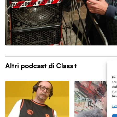
Altri podcast di
Class+
Per
acc
ela
acc
fun
Gest