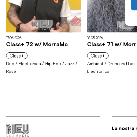
17.06.2026
18.05.2026
Class+ 72 w/ MorraMc
Class+ 71 w/ Mor
Class+
Class+
/
/
/
/
/
Dub
Electronica
Hip Hop
Jazz
Ambient
Drum and bas
Rave
Electronica
La nostra 