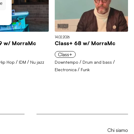
ze
14.02.2026
9 w/ MorraMc
Class+ 68 w/ MorraMc
Class+
/
/
/
/
Hip Hop
IDM
Nu jazz
Downtempo
Drum and bass
/
Electronica
Funk
Chi siamo