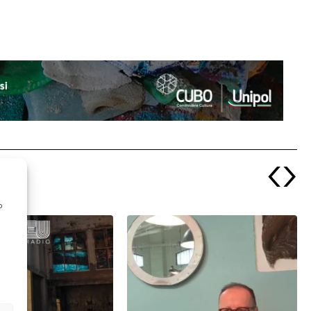
‹
›
o