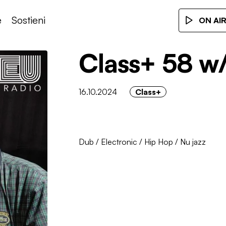
e
Sostieni
ON AI
Class+ 58 w
16.10.2024
Class+
Dub
/
Electronic
/
Hip Hop
/
Nu jazz