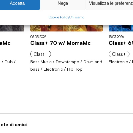
Accetta
Nega
Visualizza le preferen
Cookie Policy
Chi siamo
05.05.2026
18.03.2026
raMc
Class+ 70 w/ MorraMc
Class+ 6
Class+
Class+
/
/
/
/
/
s
Dub
Bass Music
Downtempo
Drum and
Electronic
/
/
bass
Electronic
Hip Hop
rete di amici