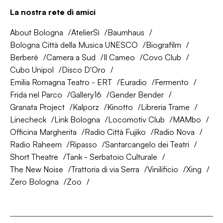
La nostra rete di amici
About Bologna
AtelierSì
Baumhaus
Bologna Città della Musica UNESCO
Biografilm
Berberè
Camera a Sud
Il Cameo
Covo Club
Cubo Unipol
Disco D'Oro
Emilia Romagna Teatro - ERT
Euradio
Fermento
Frida nel Parco
Gallery16
Gender Bender
Granata Project
Kalporz
Kinotto
Libreria Trame
Linecheck
Link Bologna
Locomotiv Club
MAMbo
Officina Margherita
Radio Città Fujiko
Radio Nova
Radio Raheem
Ripasso
Santarcangelo dei Teatri
Short Theatre
Tank - Serbatoio Culturale
The New Noise
Trattoria di via Serra
Vinilificio
Xing
Zero Bologna
Zoo