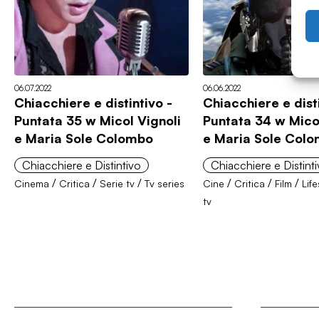
06.07.2022
06.06.2022
Chiacchiere e distintivo -
Chiacchiere e disti
Puntata 35 w Micol Vignoli
Puntata 34 w Micol
e Maria Sole Colombo
e Maria Sole Col
Chiacchiere e Distintivo
Chiacchiere e Distint
/
/
/
/
/
/
Cinema
Critica
Serie tv
Tv series
Cine
Critica
Film
Life
tv