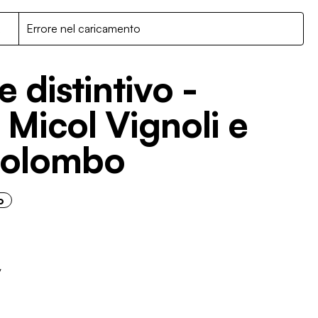
R
Errore nel caricamento
 distintivo -
 Micol Vignoli e
Colombo
o
v