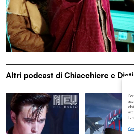
Altri podcast di
Chiacchiere e Disti
Per
acc
ela
acc
fun
Gest