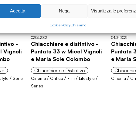
Accetta
Nega
Visualizza le preferen
Cookie Policy
Chi siamo
02.05.2022
04.04.2022
ntivo -
Chiacchiere e distintivo -
Chiacchie
 Vignoli
Puntata 33 w Micol Vignoli
Puntata 3
ombo
e Maria Sole Colombo
e Maria 
ivo
Chiacchiere e Distintivo
Chiacchier
/
/
/
/
/
/
style
Serie
Cinema
Critica
Film
Lifestyle
Cinema
Cri
Series