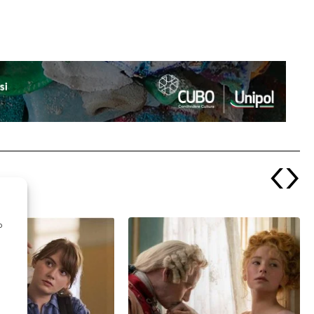
‹
›
o