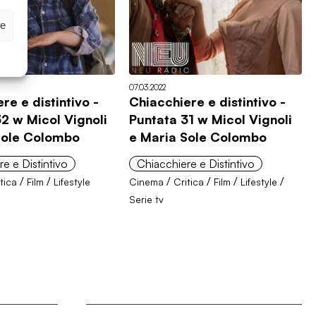
ze
07.03.2022
re e distintivo -
Chiacchiere e distintivo -
2 w Micol Vignoli
Puntata 31 w Micol Vignoli
Sole Colombo
e Maria Sole Colombo
e e Distintivo
Chiacchiere e Distintivo
/
/
/
/
/
/
tica
Film
Lifestyle
Cinema
Critica
Film
Lifestyle
Serie tv