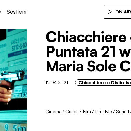
e
Sostieni
ON AI
Chiacchiere e
Puntata 21 w
Maria Sole 
12.04.2021
Chiacchiere e Distintiv
Cinema
/
Critica
/
Film
/
Lifestyle
/
Serie t