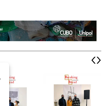
‹
›
o