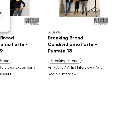
ze
05.02.2021
 Bread -
Breaking Bread -
amo l'arte -
Condividiamo l'arte -
19
Puntata 18
Bread
Breaking Bread
/
/
/
/
/
nterview
Exposition
Art
Arte
Artist Interview
Arts
/
useuM
Radio
Interview