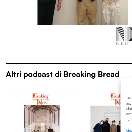
Altri podcast di
Breaking Bread
Per
acc
ela
acc
fun
Gest