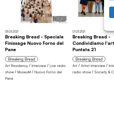
05.03.2021
01.03.2021
Breaking Bread - Speciale
Breaking Bread -
Finissage Nuovo Forno del
Condividiamo l'art
Pane
Puntata 21
Breaking Bread
Breaking Bread
/
/
/
/
Art Residency
Interview
Live radio
Art
Artist Interview
Int
/
/
/
show
MuseuM
Nuovo Forno del
radio show
Society & C
Pane