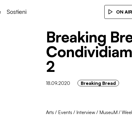
e
Sostieni
ON AI
Breaking Bre
Condividiamo
2
18.09.2020
Breaking Bread
Arts
/
Events
/
Interview
/
MuseuM
/
Week