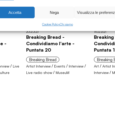
Accetta
Nega
Visualizza le preferen
Cookie Policy
Chi siamo
20.02.2021
14.02.2021
Breaking Bread -
Breaking
e -
Condividiamo l'arte -
Condividi
Puntata 20
Puntata 
Breaking Bread
Breaking 
/
/
/
/
/
erview
Live
Artist Interview
Events
Interview
Art
Artist I
/
/
ulture
Live radio show
MuseuM
Interview
M