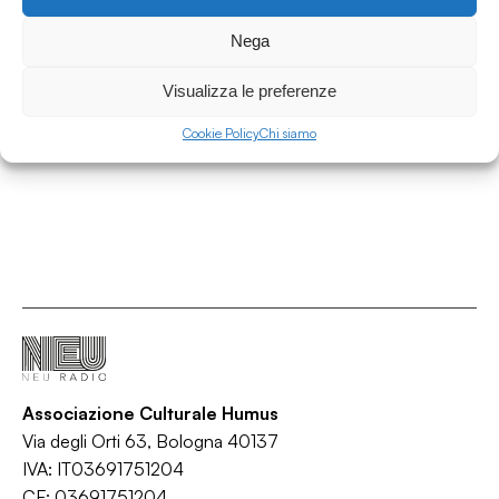
13.06.2026
Nega
All Tomorrow's Archive 065 w/ Laurent
Fintoni
Visualizza le preferenze
All Tomorrow's Archives
Cookie Policy
Chi siamo
/
/
/
/
Bass
Beats
Electronic
Hip Hop
Jazz
Associazione Culturale Humus
Via degli Orti 63, Bologna 40137
IVA: IT03691751204
CF: 03691751204