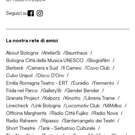
Seguici su
La nostra rete di amici
About Bologna
AtelierSì
Baumhaus
Bologna Città della Musica UNESCO
Biografilm
Berberè
Camera a Sud
Il Cameo
Covo Club
Cubo Unipol
Disco D'Oro
Emilia Romagna Teatro - ERT
Euradio
Fermento
Frida nel Parco
Gallery16
Gender Bender
Granata Project
Kalporz
Kinotto
Libreria Trame
Linecheck
Link Bologna
Locomotiv Club
MAMbo
Officina Margherita
Radio Città Fujiko
Radio Nova
Radio Raheem
Ripasso
Santarcangelo dei Teatri
Short Theatre
Tank - Serbatoio Culturale