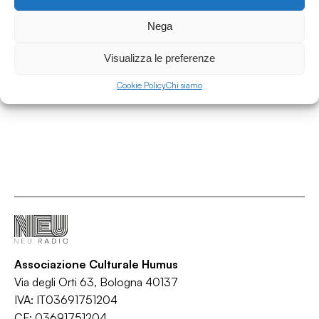
13.06.2026
Nega
All Tomorrow's Archive 065 w/ Laurent
Fintoni
Visualizza le preferenze
All Tomorrow's Archives
Cookie Policy
Chi siamo
/
/
/
/
Bass
Beats
Electronic
Hip Hop
Jazz
Associazione Culturale Humus
Via degli Orti 63, Bologna 40137
IVA: IT03691751204
CF: 03691751204