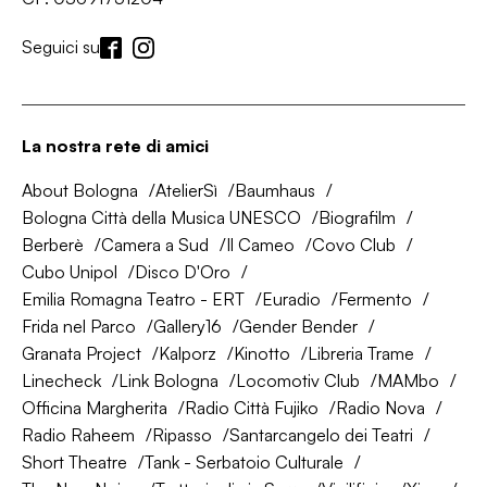
Seguici su
La nostra rete di amici
About Bologna
AtelierSì
Baumhaus
Bologna Città della Musica UNESCO
Biografilm
Berberè
Camera a Sud
Il Cameo
Covo Club
Cubo Unipol
Disco D'Oro
Emilia Romagna Teatro - ERT
Euradio
Fermento
Frida nel Parco
Gallery16
Gender Bender
Granata Project
Kalporz
Kinotto
Libreria Trame
Linecheck
Link Bologna
Locomotiv Club
MAMbo
Officina Margherita
Radio Città Fujiko
Radio Nova
Radio Raheem
Ripasso
Santarcangelo dei Teatri
Short Theatre
Tank - Serbatoio Culturale