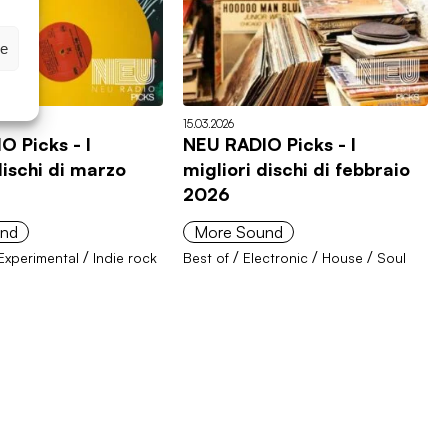
ze
15.03.2026
O Picks - I
NEU RADIO Picks - I
dischi di marzo
migliori dischi di febbraio
2026
und
More Sound
/
/
/
/
Experimental
Indie rock
Best of
Electronic
House
Soul