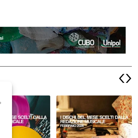
‹
›
o