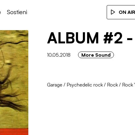
e
Sostieni
ON AI
ALBUM #2 - 
10.05.2018
More Sound
Garage
/
Psychedelic rock
/
Rock
/
Rock 'n