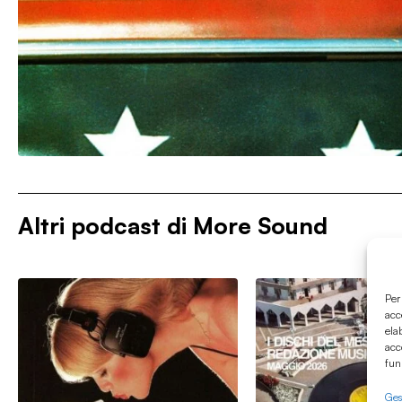
Altri podcast di
More Sound
Per
acc
ela
acc
fun
Gest