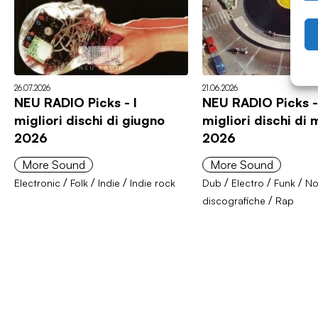
26.07.2026
21.06.2026
NEU RADIO Picks - I
NEU RADIO Picks -
migliori dischi di giugno
migliori dischi di
2026
2026
More Sound
More Sound
/
/
/
/
/
/
Electronic
Folk
Indie
Indie rock
Dub
Electro
Funk
No
/
discografiche
Rap