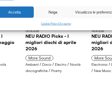
Accetta
Nega
Visualizza le preferen
Cookie Policy
Chi siamo
05.06.2026
19.04.2026
 I
NEU RADIO Picks - I
NEU RADI
 maggio
migliori dischi di aprile
migliori 
2026
2026
More Sound
More So
/
/
/
/
vità
Ambient
Disco
Electro
Novità
Electronic
/
/
discografiche
Poetry
New Music