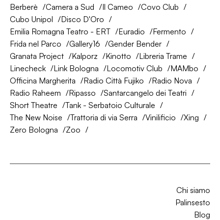
Berberè
Camera a Sud
Il Cameo
Covo Club
Cubo Unipol
Disco D'Oro
Emilia Romagna Teatro - ERT
Euradio
Fermento
Frida nel Parco
Gallery16
Gender Bender
Granata Project
Kalporz
Kinotto
Libreria Trame
Linecheck
Link Bologna
Locomotiv Club
MAMbo
Officina Margherita
Radio Città Fujiko
Radio Nova
Radio Raheem
Ripasso
Santarcangelo dei Teatri
Short Theatre
Tank - Serbatoio Culturale
The New Noise
Trattoria di via Serra
Vinilificio
Xing
Zero Bologna
Zoo
Chi siamo
Palinsesto
Blog