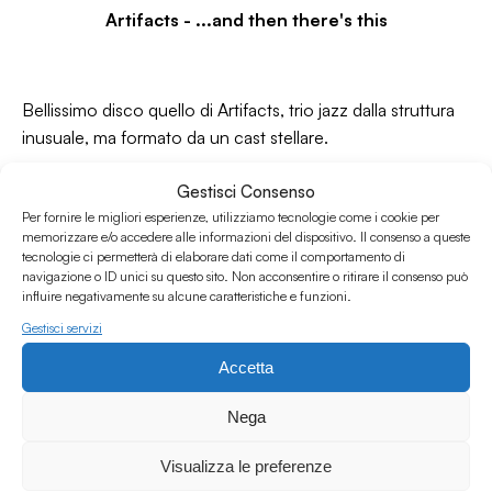
Artifacts - .​.​.​and then there's this
Bellissimo disco quello di Artifacts, trio jazz dalla struttura
inusuale, ma formato da un cast stellare.
Nicole Mitchell al flauto/elettronica, Tomeka Reid al
Gestisci Consenso
violoncello e Mike Reed alla batteria e percussioni. “…and
Per fornire le migliori esperienze, utilizziamo tecnologie come i cookie per
then there’s this” si tratta del loro secondo disco – il
memorizzare e/o accedere alle informazioni del dispositivo. Il consenso a queste
tecnologie ci permetterà di elaborare dati come il comportamento di
primo di composizioni autografe dei tre membri –
navigazione o ID unici su questo sito. Non acconsentire o ritirare il consenso può
improntato su grooves non tradizionalmente jazz dove si
influire negativamente su alcune caratteristiche e funzioni.
innesta un interplay aperto ma sempre molto a fuoco. Un
Gestisci servizi
bel viaggio dove la vena compositiva del trio pone le basi
Accetta
fertili di un dialogo tra stilemi jazz e slanci verso ritmiche
funky o soundscapes più sperimentali.
Nega
Igor & Marco -
Cold Wave
Visualizza le preferenze