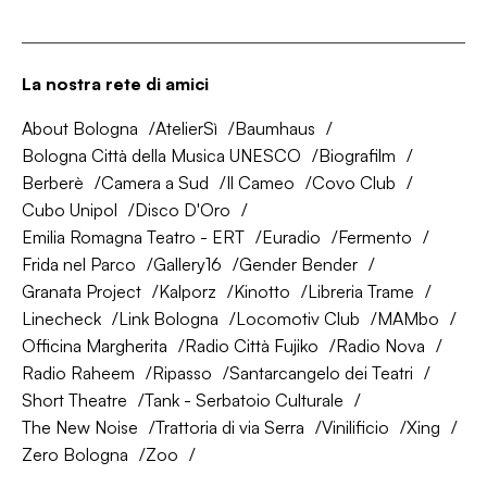
La nostra rete di amici
About Bologna
AtelierSì
Baumhaus
Bologna Città della Musica UNESCO
Biografilm
Berberè
Camera a Sud
Il Cameo
Covo Club
Cubo Unipol
Disco D'Oro
Emilia Romagna Teatro - ERT
Euradio
Fermento
Frida nel Parco
Gallery16
Gender Bender
Granata Project
Kalporz
Kinotto
Libreria Trame
Linecheck
Link Bologna
Locomotiv Club
MAMbo
Officina Margherita
Radio Città Fujiko
Radio Nova
Radio Raheem
Ripasso
Santarcangelo dei Teatri
Short Theatre
Tank - Serbatoio Culturale
The New Noise
Trattoria di via Serra
Vinilificio
Xing
Zero Bologna
Zoo