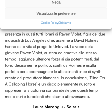
Nega
‘Necessary Genius’, toccante omaggio agli outsiders e
mio personale inno del 2023 e in ultimo Stop
Visualizza le preferenze
Apologising’.
Una novità importante
Cookie Policy
Chi siamo
rispetto ai suoi lavori precedenti è rappresentata dalla
presenza in quasi tutti i brani di Raven Violet, figlia dei due
musicisti di Los Angeles che, assieme a David Holmes
hanno dato vita al progetto Unloved. La voce della
giovane Raven Violet, austera ed emotiva allo stesso
tempo, aggiunge ulteriore forza ai già potenti testi, dal
tono decisamente politico, scritti da Holmes e risulta
perfetta per accompagnare le affascinanti linee di synth
create dal produttore irlandese. In conclusione, ‘Blind On
A Galloping Horse’ è un disco pienamente riuscito e
rappresenta la colonna sonora ideale per questi tempi
molto duri e turbolenti che stiamo attraversando.
Laura Marongiu -
Solaris