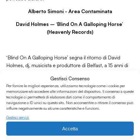
Alberto Simoni -
Area Contaminata
David Holmes – ‘Blind On A Galloping Horse’
(Heavenly Records)
‘Blind On A Galloping Horse’ segna il ritorno di David
Holmes, dj, musicista e produttore di Belfast, a 15 anni di
distanza dal suo precedente album solista ‘The Holy
Gestisci Consenso
Pictures’. Durante questo lungo periodo, Holmes non è
Per fornire le migliori esperienze, utilizziamo tecnologie come i cookie per
certo rimasto lontano dallo studio di registrazione, avendo
memorizzare e/o accedere alle informazioni del dispositivo. Il consenso a queste
pubblicato diverse colonne sonore, sia per film che per
tecnologie ci permetterà di elaborare dati come il comportamento di
navigazione o ID unici su questo sito. Non acconsentire o ritirare il consenso può
serie tv, nonché alcuni lavori con la band degli Unloved.
influire negativamente su alcune caratteristiche e funzioni.
L’album è stato anticipato da alcuni singoli usciti solo in
Gestisci servizi
digitale: ‘Hope is the Last Thing To Die’ nel 2021, ‘It’s Over
If We Run Out Of Love’ co-scritta con Noel Gallagher nel
Accetta
2022, ai quali hanno fatto seguito più recentemente