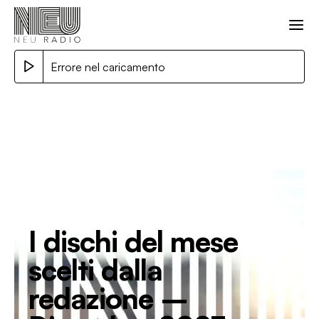
Errore nel caricamento
I dischi del mese
scelti dalla
redazione –