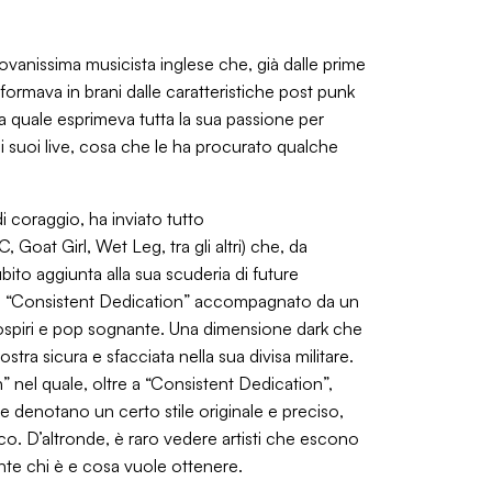
ovanissima musicista inglese che, già dalle prime
ormava in brani dalle caratteristiche post punk
a quale esprimeva tutta la sua passione per
i suoi live, cosa che le ha procurato qualche
 coraggio, ha inviato tutto
oat Girl, Wet Leg, tra gli altri) che, da
ubito aggiunta alla sua scuderia di future
esce “Consistent Dedication” accompagnato da un
sospiri e pop sognante. Una dimensione dark che
mostra sicura e sfacciata nella sua divisa militare.
 nel quale, oltre a “Consistent Dedication”,
he denotano un certo stile originale e preciso,
co. D’altronde, è raro vedere artisti che escono
nte chi è e cosa vuole ottenere.