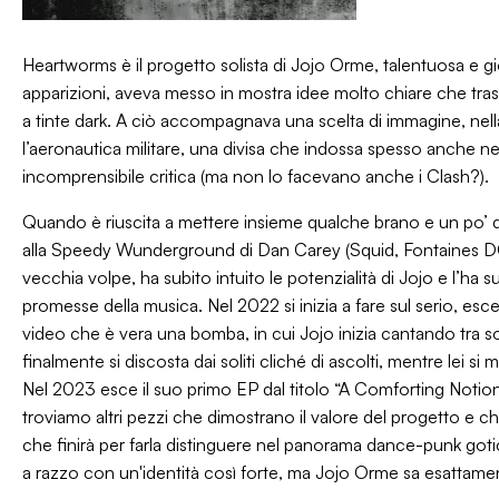
Heartworms è il progetto solista di Jojo Orme, talentuosa e gi
apparizioni, aveva messo in mostra idee molto chiare che trasf
a tinte dark. A ciò accompagnava una scelta di immagine, nell
l’aeronautica militare, una divisa che indossa spesso anche ne
incomprensibile critica (ma non lo facevano anche i Clash?).
Quando è riuscita a mettere insieme qualche brano e un po’ di
alla Speedy Wunderground di Dan Carey (Squid, Fontaines DC, G
vecchia volpe, ha subito intuito le potenzialità di Jojo e l’ha s
promesse della musica. Nel 2022 si inizia a fare sul serio, 
video che è vera una bomba, in cui Jojo inizia cantando tra 
finalmente si discosta dai soliti cliché di ascolti, mentre lei si 
Nel 2023 esce il suo primo EP dal titolo “A Comforting Notion”
troviamo altri pezzi che dimostrano il valore del progetto e c
che finirà per farla distinguere nel panorama dance-punk goti
a razzo con un'identità così forte, ma Jojo Orme sa esattame