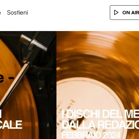
e
Sostieni
ON AI
e -