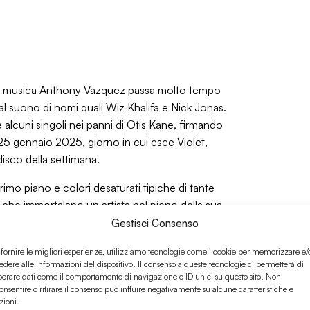
a sua musica Anthony Vazquez passa molto tempo
al suono di nomi quali Wiz Khalifa e Nick Jonas.
alcuni singoli nei panni di Otis Kane, firmando
 25 gennaio 2025, giorno in cui esce Violet,
disco della settimana.
mo piano e colori desaturati tipiche di tante
i, che immortalano un artista nel pieno della sua
Gestisci Consenso
uoi vari stadi, dall’epoca del solo miele e fuoco a
 fornire le migliori esperienze, utilizziamo tecnologie come i cookie per memorizzare e/
n bel souly/funky/r’n’by sound che ci proietta
edere alle informazioni del dispositivo. Il consenso a queste tecnologie ci permetterà di
e di Los Angeles, terra natale di Kane.
borare dati come il comportamento di navigazione o ID unici su questo sito. Non
onsentire o ritirare il consenso può influire negativamente su alcune caratteristiche e
in terrazza, magari fra qualche mesetto,
zioni.