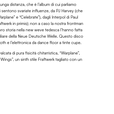
lunga distanza, che è l’album di cui parliamo
 si sentono svariate influenze, da PJ Harvey (che
arplane” e “Celebrate”), dagli Interpol di Paul
raftwerk in primis); non a caso la nostra frontman
loro storia nella new weve tedesca l’hanno fatta
 miliare della Neue Deutsche Welle. Questo disco
l goth e l’elettronica da dance floor a tinte cupe.
lcata di pura fisicità chitarristica, “Warplane”,
 Wings”, un sinth stile Fraftwerk tagliato con un