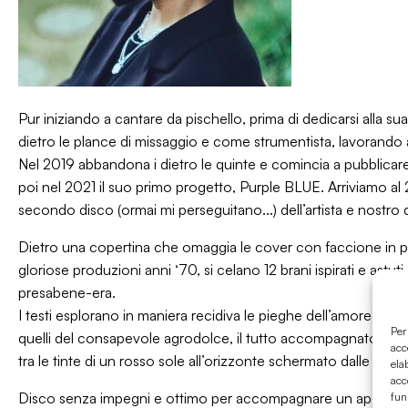
Pur iniziando a cantare da pischello, prima di dedicarsi all
dietro le plance di missaggio e come strumentista, lavorando 
Nel 2019 abbandona i dietro le quinte e comincia a pubblicare 
poi nel 2021 il suo primo progetto, Purple BLUE. Arriviamo al
secondo disco (ormai mi perseguitano...) dell’artista e nostro 
Dietro una copertina che omaggia le cover con faccione in pri
gloriose produzioni anni ‘70, si celano 12 brani ispirati e astut
presabene-era.
I testi esplorano in maniera recidiva le pieghe dell’amore nei s
Per
quelli del consapevole agrodolce, il tutto accompagnato da u
acc
tra le tinte di un rosso sole all’orizzonte schermato dalle palm
ela
acc
Disco senza impegni e ottimo per accompagnare un aperitivo 
fun