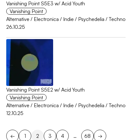
Vanishing Point S5E3 w/ Acid Youth
Vanishing Point
Alternative
/
Electronica
/
Indie
/
Psychedelia
/
Techno
26.10.25
Vanishing Point S5E2 w/ Acid Youth
Vanishing Point
Alternative
/
Electronica
/
Indie
/
Psychedelia
/
Techno
12.10.25
←
1
2
3
4
…
68
→