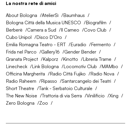
La nostra rete di amici
About Bologna
AtelierSì
Baumhaus
Bologna Città della Musica UNESCO
Biografilm
Berberè
Camera a Sud
Il Cameo
Covo Club
Cubo Unipol
Disco D'Oro
Emilia Romagna Teatro - ERT
Euradio
Fermento
Frida nel Parco
Gallery16
Gender Bender
Granata Project
Kalporz
Kinotto
Libreria Trame
Linecheck
Link Bologna
Locomotiv Club
MAMbo
Officina Margherita
Radio Città Fujiko
Radio Nova
Radio Raheem
Ripasso
Santarcangelo dei Teatri
Short Theatre
Tank - Serbatoio Culturale
The New Noise
Trattoria di via Serra
Vinilificio
Xing
Zero Bologna
Zoo