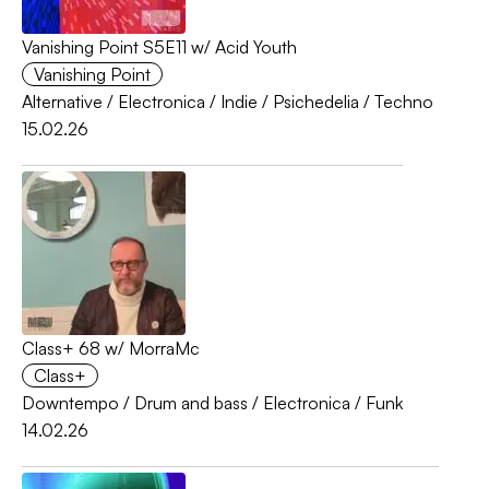
Vanishing Point S5E11 w/ Acid Youth
Vanishing Point
Alternative
/
Electronica
/
Indie
/
Psichedelia
/
Techno
15.02.26
Class+ 68 w/ MorraMc
Class+
Downtempo
/
Drum and bass
/
Electronica
/
Funk
14.02.26